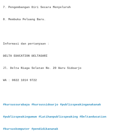
7. Pengembangan Diri Secara Menyeluruh
8. Membuka Peluang Baru.
Informasi dan pertanyaan :
DELTA EDUCATION DELTASARI
Jl. Delta Niaga Selatan No. 20 Waru Sidoarjo
WA : 0822 1014 9722
#kursussurabaya
#kursussidoarjo
#publicspeakinganakanak
#publicspeakingumum
#Latihanpublicspeaking
#Deltaeducation
#kursuskomputer
#pendidikananak