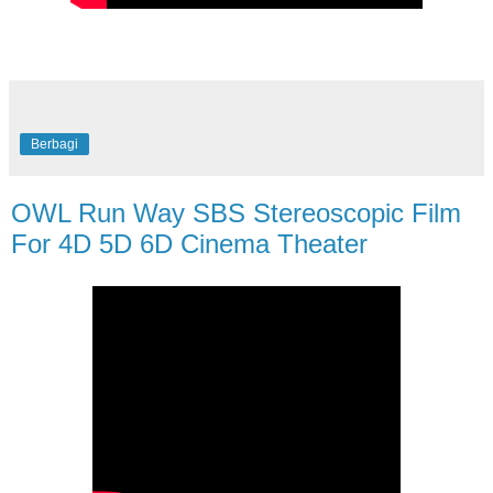
Berbagi
OWL Run Way SBS Stereoscopic Film
For 4D 5D 6D Cinema Theater