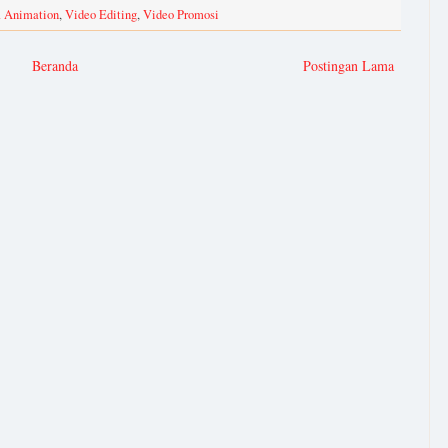
 Animation
,
Video Editing
,
Video Promosi
Beranda
Postingan Lama