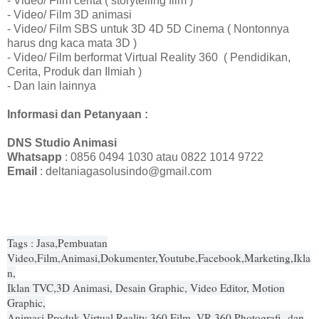
- Video/ Film cerita ( storytelling film )
- Video/ Film 3D animasi
- Video/ Film SBS untuk 3D 4D 5D Cinema ( Nontonnya
harus dng kaca mata 3D )
- Video/ Film berformat Virtual Reality 360 ( Pendidikan,
Cerita, Produk dan Ilmiah )
- Dan lain lainnya
Informasi dan Petanyaan :
DNS Studio Animasi
Whatsapp
: 0856 0494 1030 atau 0822 1014 9722
Email
: deltaniagasolusindo@gmail.com
Tags : Jasa,Pembuatan
Video,Film,Animasi,Dokumenter,Youtube,Facebook,Marketing,Ikla
n,
Iklan TVC,3D Animasi, Desain Graphic, Video Editor, Motion
Graphic,
Animasi Produk,Virtual Reality 360 Film, VR 360 Photografi dan